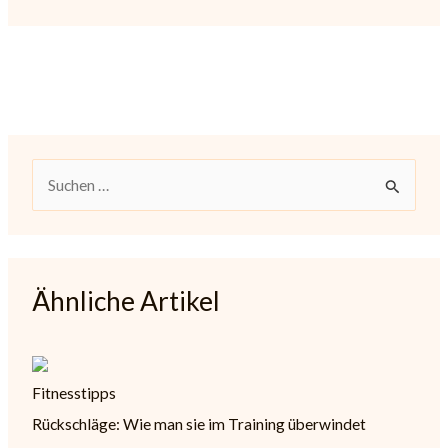
S
u
c
h
Ähnliche Artikel
e
n
n
Fitnesstipps
a
Rückschläge: Wie man sie im Training überwindet
c