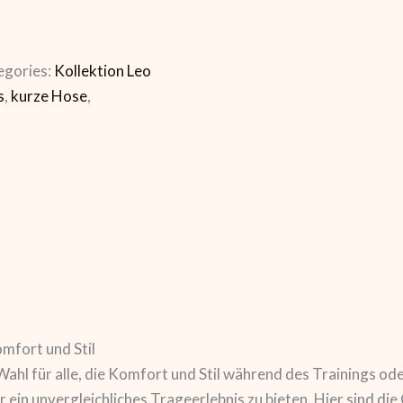
egories:
Kollektion Leo
s
,
kurze Hose
,
mfort und Stil
ahl für alle, die Komfort und Stil während des Trainings od
r ein unvergleichliches Trageerlebnis zu bieten. Hier sind d