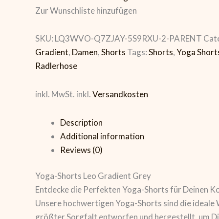
Zur Wunschliste hinzufügen
SKU:
LQ3WVO-Q7ZJAY-5S9RXU-2-PARENT
Cat
Gradient
,
Damen
,
Shorts
Tags:
Shorts
,
Yoga Short
Radlerhose
inkl. MwSt.
inkl.
Versandkosten
Description
Additional information
Reviews (0)
Yoga-Shorts Leo Gradient Grey
Entdecke die Perfekten Yoga-Shorts für Deinen Ko
Unsere hochwertigen Yoga-Shorts sind die ideale W
größter Sorgfalt entworfen und hergestellt, um Di