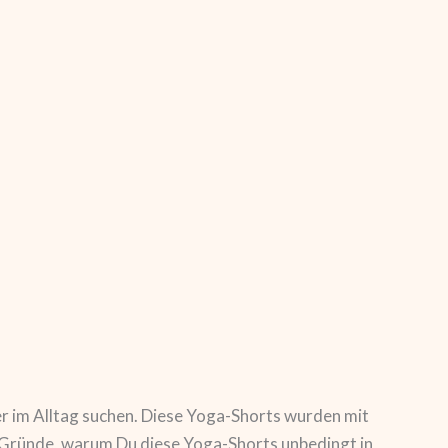
er im Alltag suchen. Diese Yoga-Shorts wurden mit
ie Gründe, warum Du diese Yoga-Shorts unbedingt in