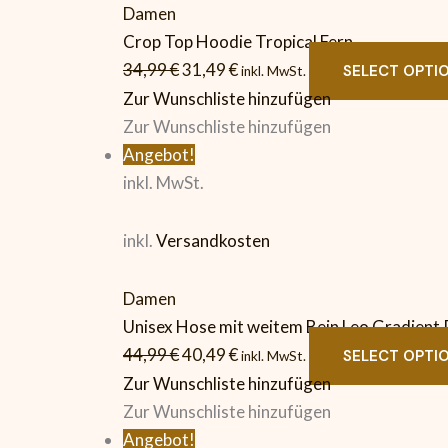
Damen
Crop Top Hoodie Tropical Fern
34,99
€
31,49
€
SELECT OPTI
inkl. MwSt.
Zur Wunschliste hinzufügen
Zur Wunschliste hinzufügen
Angebot!
inkl. MwSt.
inkl.
Versandkosten
Damen
Unisex Hose mit weitem Bein Leo Gradient 
44,99
€
40,49
€
SELECT OPTI
inkl. MwSt.
Zur Wunschliste hinzufügen
Zur Wunschliste hinzufügen
Angebot!