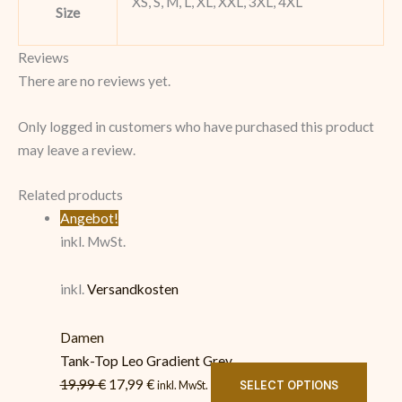
XS, S, M, L, XL, XXL, 3XL, 4XL
Size
Reviews
There are no reviews yet.
Only logged in customers who have purchased this product
may leave a review.
Related products
Angebot!
inkl. MwSt.
inkl.
Versandkosten
Damen
Tank-Top Leo Gradient Grey
19,99
€
17,99
€
SELECT OPTIONS
inkl. MwSt.